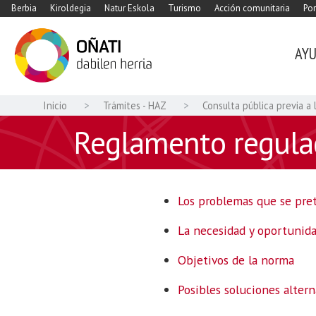
Berbia
Kiroldegia
Natur Eskola
Turismo
Acción comunitaria
Por
AY
Inicio
Trámites - HAZ
Consulta pública previa 
Reglamento regulad
Los problemas que se pret
La necesidad y oportunid
Objetivos de la norma
Posibles soluciones altern