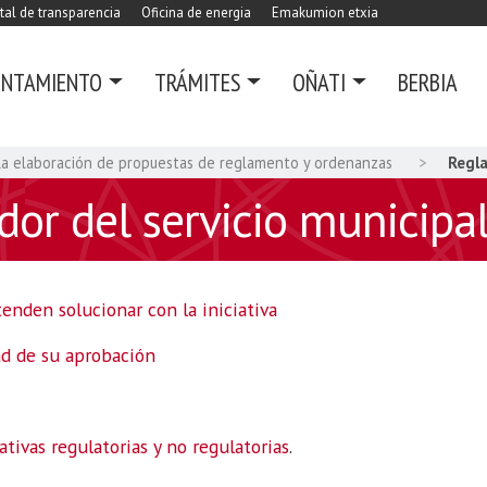
tal de transparencia
Oficina de energia
Emakumion etxia
UNTAMIENTO
TRÁMITES
OÑATI
BERBIA
a la elaboración de propuestas de reglamento y ordenanzas
Regla
or del servicio municipal
enden solucionar con la iniciativa
ad de su aprobación
ativas regulatorias y no regulatorias
.