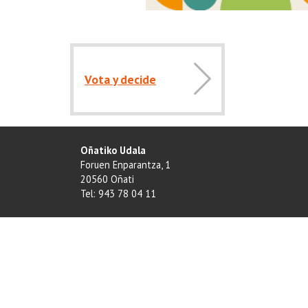
Vota y decide
Oñatiko Udala
Foruen Enparantza, 1
20560 Oñati
Tel: 943 78 04 11