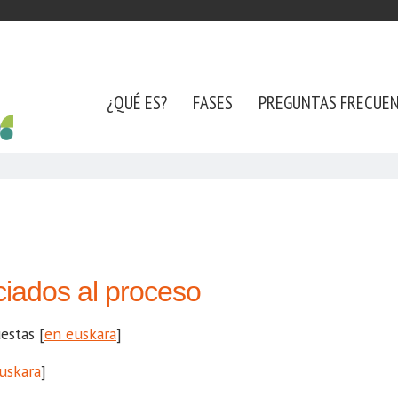
¿QUÉ ES?
FASES
PREGUNTAS FRECUE
iados al proceso
estas [
en euskara
]
uskara
]