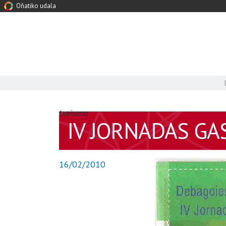
Oñatiko udala
turismo
IV JORNADAS G
16/02/2010