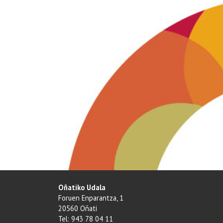
Oñatiko Udala
Foruen Enparantza, 1
20560 Oñati
Tel: 943 78 04 11