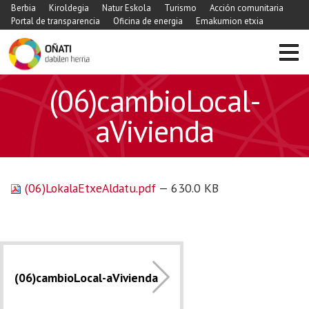
Berbia
Kiroldegia
Natur Eskola
Turismo
Acción comunitaria
Portal de transparencia
Oficina de energia
Emakumion etxia
(06)cambioLocal-
aVivienda
(06)LokalaEtxeAldatu.pdf
— 630.0 KB
(06)cambioLocal-aVivienda