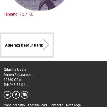
Haga clic aquí para ver la imagen a tamaño completo…
Tamaño: 71.7 KB
Adierazi beldur barik
Oñatiko Udala
Foruen Enparantza, 1
20560 Oñati
Tel: 943 78 04 11
Mapa del Sitio
Accesibilidad
Contacto
Nota legal