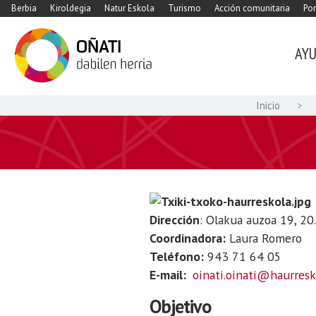
Berbia
Kiroldegia
Natur Eskola
Turismo
Acción comunitaria
Por
AY
Inicio
Dirección
: Olakua auzoa 19, 20
Coordinadora:
Laura Romero
Teléfono:
943 71 64 05
E-mail:
oinati.oinati@haurresk
Objetivo