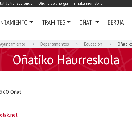
tal de transparencia
Oficina de energia
Emakumion etxia
UNTAMIENTO
TRÁMITES
OÑATI
BERBIA
Ayuntamiento
Departamentos
Educación
Oñatiko
Oñatiko Haurreskola
.560 Oñati
olak.net