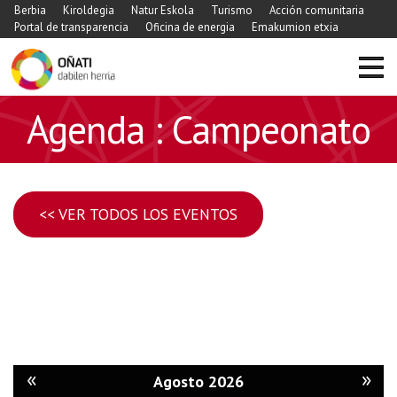
Berbia
Kiroldegia
Natur Eskola
Turismo
Acción comunitaria
Portal de transparencia
Oficina de energia
Emakumion etxia
Agenda : Campeonato
<< VER TODOS LOS EVENTOS
«
»
Agosto 2026