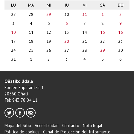
LU
MA
MI
JU
VI
SÁ
DO
month-
27
28
29
30
31
1
2
8
3
4
5
6
7
8
9
10
11
12
13
14
15
16
17
18
19
20
21
22
23
24
25
26
27
28
29
30
31
1
2
3
4
5
6
Oñatiko Udala
Foruen Enparantza, 1
20560 Oñati
Tel: 943 78 04 11
Mapa del Sitio
Accesibilidad
Contacto
Nota legal
Política de cookies
Canal de Protección del Informante