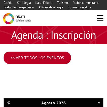
Berbia
Kiroldegia
Natur Eskola
Turismo
Acción comunitaria
Portal de transparencia
Oficina de energia
Emakumion etxia
Agenda : Inscripción
<< VER TODOS LOS EVENTOS
«
»
Agosto 2026