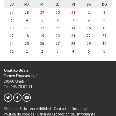
LU
MA
MI
JU
VI
SÁ
DO
month-
27
28
29
30
31
1
2
8
3
4
5
6
7
8
9
10
11
12
13
14
15
16
17
18
19
20
21
22
23
24
25
26
27
28
29
30
31
1
2
3
4
5
6
Oñatiko Udala
Foruen Enparantza, 1
20560 Oñati
Tel: 943 78 04 11
Mapa del Sitio
Accesibilidad
Contacto
Nota legal
Política de cookies
Canal de Protección del Informante