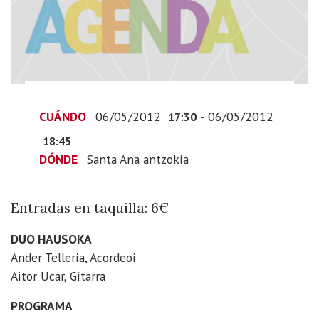
de
Oñati:
DUO
HAUSOKA
2012-
05-
CUÁNDO
06/05/2012
-
06/05/2012
06T19:30:00+02:00
17:30
2012-
18:45
05-
DÓNDE
Santa Ana antzokia
06T20:45:00+02:00
Entradas
Entradas en taquilla: 6€
en
taquilla:
DUO HAUSOKA
6€
Ander Telleria, Acordeoi
Aitor Ucar, Gitarra
PROGRAMA