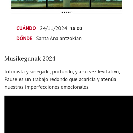
2024-
11-
24T19:00:00+01:00
Musikegunak
CUÁNDO
24/11/2024
18:00
2024
DÓNDE
Santa Ana antzokian
Musikegunak 2024
Intimista y sosegado, profundo, y a su vez levitativo,
Pause es un trabajo redondo que acaricia y atenúa
nuestras imperfecciones emocionales.