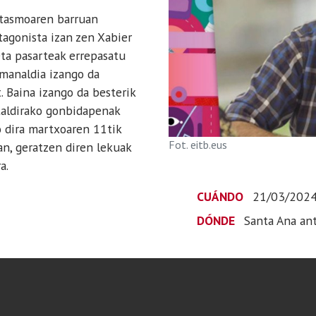
itasmoaren barruan
agonista izan zen Xabier
eta pasarteak errepasatu
emanaldia izango da
 Baina izango da besterik
italdirako gonbidapenak
o dira martxoaren 11tik
Fot. eitb.eus
an, geratzen diren lekuak
a.
CUÁNDO
21/03/202
DÓNDE
Santa Ana an