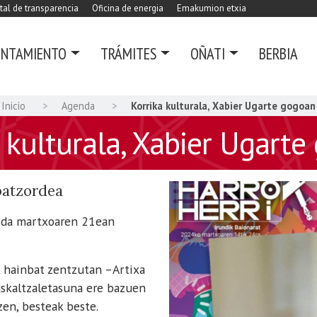
tal de transparencia
Oficina de energia
Emakumion etxia
UNTAMIENTO
TRÁMITES
OÑATI
BERBIA
Inicio
Agenda
Korrika kulturala, Xabier Ugarte gogoan
 kulturala, Xabier Ugart
batzordea
o da martxoaren 21ean
k hainbat zentzutan –Artixa
euskaltzaletasuna ere bazuen
zen, besteak beste.