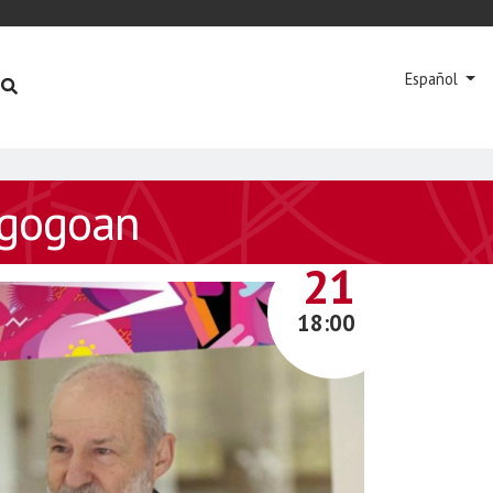
Español
e gogoan
MARZO
21
18:00