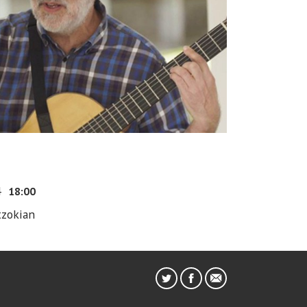
4
18:00
tzokian