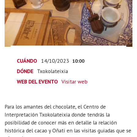
2023-
10-
14T12:00:00+02:00
2023-
10-
14T12:00:00+02:00
CUÁNDO
14/10/2023
10:00
DÓNDE
Txokolateixia
WEB DEL EVENTO
Visitar web
Para los amantes del chocolate, el Centro de
Interpretación Txokolateixia donde tendrás la
posibilidad de conocer más en detalle la relación
histórica del cacao y Oñati en las visitas guiadas que se