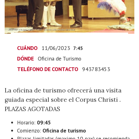
especial
el
día
de
Corpus
Christi
CUÁNDO
11/06/2023
7:45
2023-
DÓNDE
Oficina de Turismo
06-
11T09:45:00+02:00
TELÉFONO DE CONTACTO
943783453
2023-
06-
La oficina de turismo ofrecerá una visita
11T09:45:00+02:00
guiada especial sobre el Corpus Christi .
La
oficina
PLAZAS AGOTADAS
de
Horario:
09:45
turismo
Comienzo:
Oficina de turismo
ofrecerá
Plazas limitadas (maximo 10 pax) se recomienda