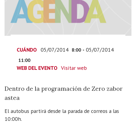
Visita
guiada
a
la
planta
de
CUÁNDO
05/07/2014
-
05/07/2014
compostaje
8:00
de
11:00
Lapatx
WEB DEL EVENTO
Visitar web
(Azpeitia)
2014-
Dentro de la programación de Zero zabor
07-
05T10:00:00+02:00
astea
2014-
El autobus partirá desde la parada de correos a las
07-
10:00h.
05T13:00:00+02:00
Dentro