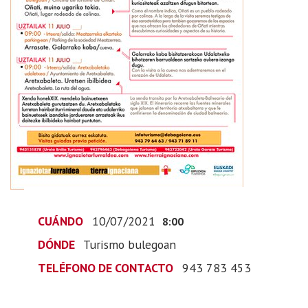
ugariko
tokia”
2021-
07-
10T10:00:00+02:00
2021-
07-
10T10:00:00+02:00
CUÁNDO
10/07/2021
8:00
DÓNDE
Turismo bulegoan
TELÉFONO DE CONTACTO
943 783 453