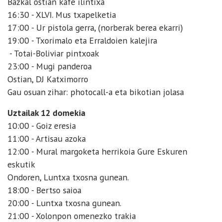
Bazkal ostian kafe ilintixa
16:30 - XLVI. Mus txapelketia
17:00 - Ur pistola gerra, (norberak berea ekarri)
19:00 - Txorimalo eta Erraldoien kalejira
- Totai-Boliviar pintxoak
23:00 - Mugi panderoa
Ostian, DJ Katximorro
Gau osuan zihar: photocall-a eta bikotian jolasa
Uztailak 12 domekia
10:00 - Goiz eresia
11:00 - Artisau azoka
12:00 - Mural margoketa herrikoia Gure Eskuren
eskutik
Ondoren, Luntxa txosna gunean.
18:00 - Bertso saioa
20:00 - Luntxa txosna gunean.
21:00 - Xolonpon omenezko trakia