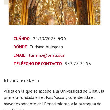
2023-
10-
29T10:30:00+01:00
Idioma
euskera
CUÁNDO
29/10/2023
9:30
DÓNDE
Turismo bulegoan
EMAIL
turismo@onati.eus
TELÉFONO DE CONTACTO
943 78 34 53
Idioma euskera
Visita en la que se accede a la Universidad de Oñati, la
primera fundada en el País Vasco y considerada el
mayor exponente del Renacimiento y la parroquia de