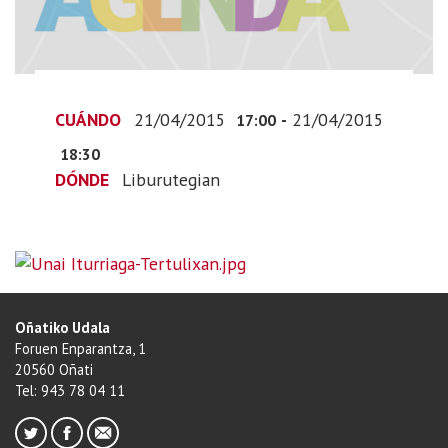
21T19:00:00+02:00
2015-
04-
21T20:30:00+02:00
CUÁNDO
21/04/2015
-
21/04/2015
17:00
18:30
DÓNDE
Liburutegian
Oñatiko Udala
Foruen Enparantza, 1
20560 Oñati
Tel: 943 78 04 11