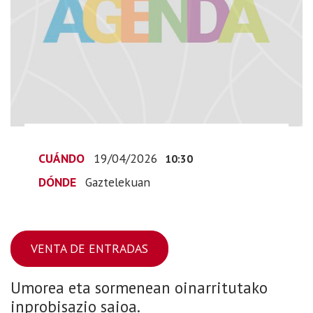
04-
19T12:30:00+02:00
CUÁNDO
19/04/2026
10:30
DÓNDE
Gaztelekuan
VENTA DE ENTRADAS
Umorea eta sormenean oinarritutako
inprobisazio saioa.