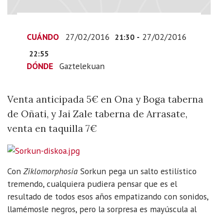
02-
27T23:55:00+01:00
Venta
CUÁNDO
27/02/2016
-
27/02/2016
21:30
anticipada
22:55
5€
DÓNDE
Gaztelekuan
en
Ona
y
Venta anticipada 5€ en Ona y Boga taberna
Boga
de Oñati, y Jai Zale taberna de Arrasate,
taberna
venta en taquilla 7€
de
Oñati,
y
Jai
Con
Ziklomorphosia
Sorkun pega un salto estilístico
Zale
tremendo, cualquiera pudiera pensar que es el
taberna
resultado de todos esos años empatizando con sonidos,
de
llamémosle negros, pero la sorpresa es mayúscula al