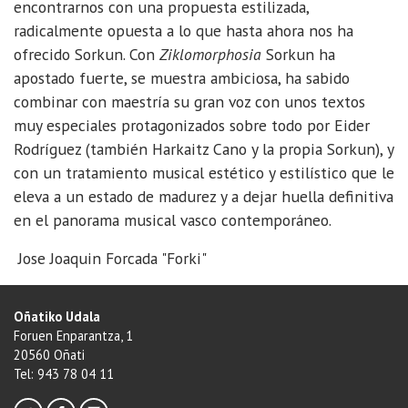
Arrasate,
encontrarnos con una propuesta estilizada,
venta
radicalmente opuesta a lo que hasta ahora nos ha
en
ofrecido Sorkun. Con
Ziklomorphosia
Sorkun ha
taquilla
apostado fuerte, se muestra ambiciosa, ha sabido
7€
combinar con maestría su gran voz con unos textos
muy especiales protagonizados sobre todo por Eider
Rodríguez (también Harkaitz Cano y la propia Sorkun), y
con un tratamiento musical estético y estilístico que le
eleva a un estado de madurez y a dejar huella definitiva
en el panorama musical vasco contemporáneo.
Jose Joaquin Forcada "Forki"
Oñatiko Udala
Foruen Enparantza, 1
20560 Oñati
Tel: 943 78 04 11