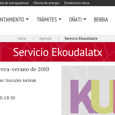
tal de transparencia
Oficina de energia
Emakumion etxia
UNTAMIENTO
TRÁMITES
OÑATI
BERBIA
Inicio
Agenda
Servicio Ekoudalatx
Servicio Ekoudalatx
vera-verano de 2019
zari buruzko kezkak
30-18:30