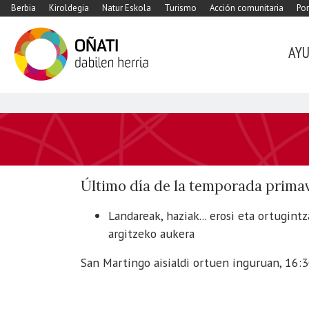
Berbia
Kiroldegia
Natur Eskola
Turismo
Acción comunitaria
Por
AY
https://www.xn-
-
oati-
gqa.eus/es/agenda/servicio-
Último día de la temporada prima
ekoudalatx
Servicio
Landareak, haziak... erosi eta ortugint
Ekoudalatx
argitzeko aukera
2019-
San Martingo aisialdi ortuen inguruan, 16:
09-
13T16:30:00+02:00
2019-