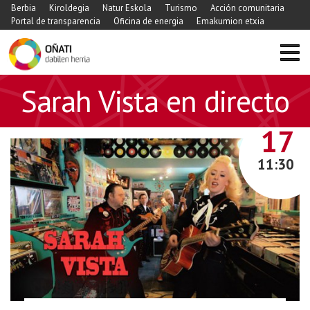
Berbia
Kiroldegia
Natur Eskola
Turismo
Acción comunitaria
Portal de transparencia
Oficina de energia
Emakumion etxia
https://www.xn-
Sarah Vista en directo
-
oati-
NOVIEMBRE
17
gqa.eus/es/agenda/sarah-
vista-
11:30
en-
directo
Sarah
Vista
en
directo
2019-
11-