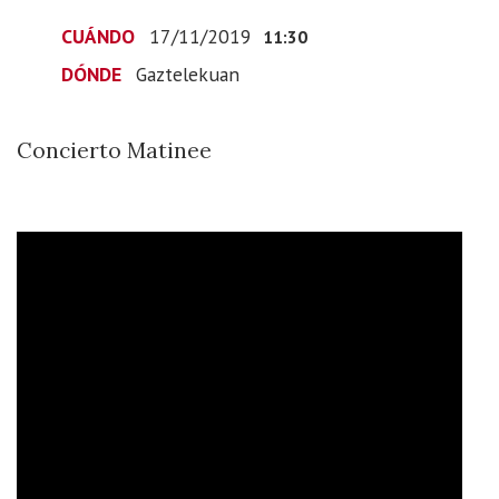
17T12:30:00+01:00
CUÁNDO
17/11/2019
11:30
2019-
11-
DÓNDE
Gaztelekuan
17T12:30:00+01:00
Concierto
Concierto Matinee
Matinee