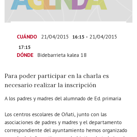
2015-
04-
21T19:15:00+02:00
Para
poder
CUÁNDO
21/04/2015
-
21/04/2015
16:15
participar
17:15
en
DÓNDE
Bidebarrieta kalea 18
la
charla
es
Para poder participar en la charla es
necesario
necesario realizar la inscripción
realizar
la
A los padres y madres del alumnado de Ed. primaria
inscripción
Los centros escolares de Oñati, junto con las
asociaciones de padres y madres y el departamento
correspondiente del ayuntamiento hemos organizado