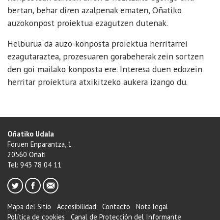
bertan, behar diren azalpenak ematen, Oñatiko
auzokonpost proiektua ezagutzen dutenak.
Helburua da auzo-konposta proiektua herritarrei
ezagutaraztea, prozesuaren gorabeherak zein sortzen
den goi mailako konposta ere. Interesa duen edozein
herritar proiektura atxikitzeko aukera izango du.
Oñatiko Udala
Foruen Enparantza, 1
20560 Oñati
Tel: 943 78 04 11
Mapa del Sitio
Accesibilidad
Contacto
Nota legal
Política de cookies
Canal de Protección del Informante