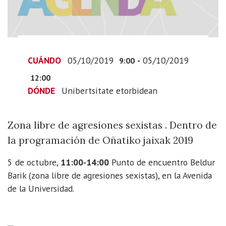
2019-
10-
05T11:00:00+02:00
2019-
10-
CUÁNDO
05/10/2019
-
05/10/2019
9:00
05T14:00:00+02:00
12:00
Zona
DÓNDE
Unibertsitate etorbidean
libre
de
agresiones
Zona libre de agresiones sexistas . Dentro de
sexistas
la programación de Oñatiko jaixak 2019
.
Dentro
5 de octubre,
11:00-14:00
Punto de encuentro Beldur
de
Barik (zona libre de agresiones sexistas), en la Avenida
la
de la Universidad.
programación
de