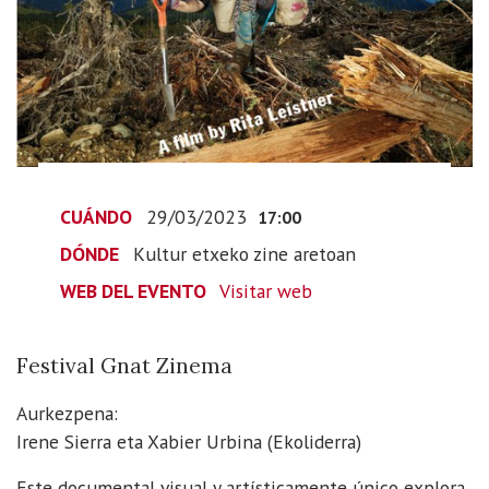
trees"
2023-
03-
29T19:00:00+02:00
2023-
03-
29T19:00:00+02:00
Festival
CUÁNDO
29/03/2023
17:00
Gnat
DÓNDE
Kultur etxeko zine aretoan
Zinema
WEB DEL EVENTO
Visitar web
Festival Gnat Zinema
Aurkezpena:
Irene Sierra eta Xabier Urbina (Ekoliderra)
Este documental visual y artísticamente único explora