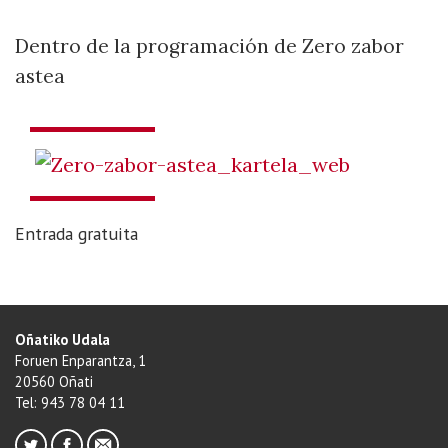
zabor
astea
Dentro de la programación de Zero zabor
astea
Entrada gratuita
Oñatiko Udala
Foruen Enparantza, 1
20560 Oñati
Tel: 943 78 04 11