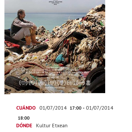
“Trashed:rodeados
de
residuos
y
basuras”
2014-
07-
01T19:00:00+02:00
2014-
07-
01T20:00:00+02:00
Dentro
de
la
CUÁNDO
01/07/2014
-
01/07/2014
17:00
programación
de
18:00
Zero
DÓNDE
Kultur Etxean