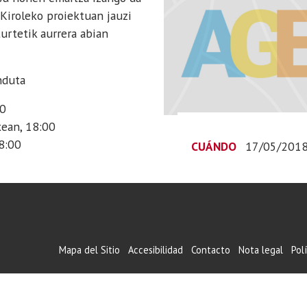
Kiroleko proiektuan jauzi
turtetik aurrera abian
nduta
00
xean, 18:00
18:00
CUÁNDO
17/05/201
Mapa del Sitio
Accesibilidad
Contacto
Nota legal
Pol