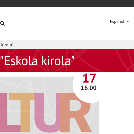
Español
kirola"
Eskola kirola"
MAYO
17
16:00