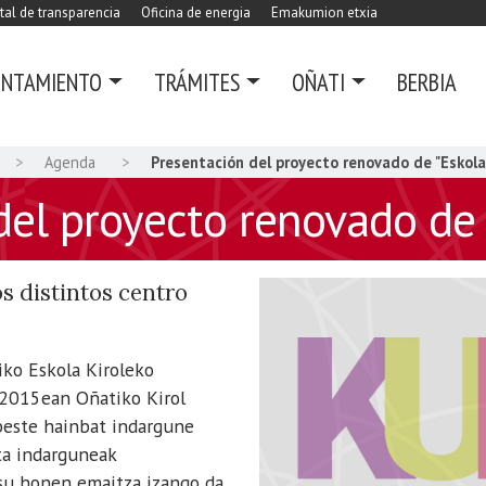
tal de transparencia
Oficina de energia
Emakumion etxia
UNTAMIENTO
TRÁMITES
OÑATI
BERBIA
Agenda
Presentación del proyecto renovado de "Eskola 
del proyecto renovado de "
s distintos centro
iko Eskola Kiroleko
 2015ean Oñatiko Kirol
beste hainbat indargune
ta indarguneak
su honen emaitza izango da