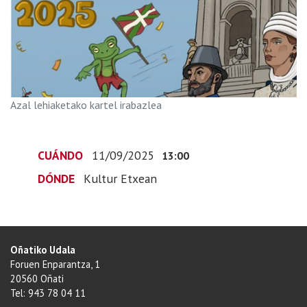
de
fiestas
2025
2025-
09-
11T15:00:00+02:00
Azal lehiaketako kartel irabazlea
2025-
09-
11T15:00:00+02:00
CUÁNDO
11/09/2025
13:00
DÓNDE
Kultur Etxean
Oñatiko Udala
Foruen Enparantza, 1
20560 Oñati
Tel: 943 78 04 11