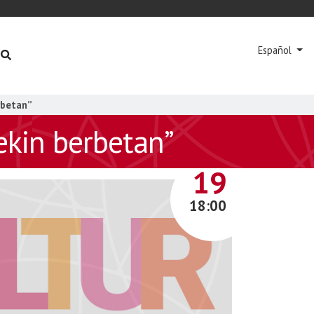
Español
rbetan”
rekin berbetan”
DICIEMBRE
19
18:00