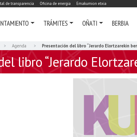
tal de transparencia
Oficina de energia
Emakumion etxia
UNTAMIENTO
TRÁMITES
OÑATI
BERBIA
Agenda
Presentación del libro “Jerardo Elortzarekin be
el libro “Jerardo Elortza