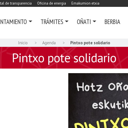
tal de transparencia
Oficina de energia
Emakumion etxia
UNTAMIENTO
TRÁMITES
OÑATI
BERBIA
Inicio
Agenda
Pintxo pote solidario
Pintxo pote solidario