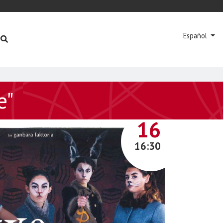
Español
e"
JUNIO
16
16:30