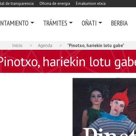
tal de transparencia
Oficina de energia
Emakumion etxia
UNTAMIENTO
TRÁMITES
OÑATI
BERBIA
Inicio
Agenda
"Pinotxo, hariekin lotu gabe"
Pinotxo, hariekin lotu gab