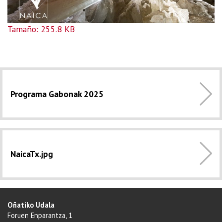
Haga clic aquí para ver la imagen a tamaño completo…
Tamaño: 255.8 KB
Programa Gabonak 2025
NaicaTx.jpg
Oñatiko Udala
Foruen Enparantza, 1