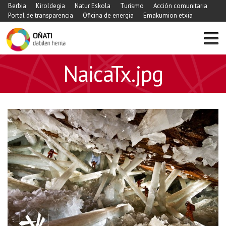
Berbia
Kiroldegia
Natur Eskola
Turismo
Acción comunitaria
Portal de transparencia
Oficina de energia
Emakumion etxia
NaicaTx.jpg