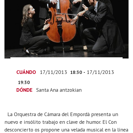
Orquesta
de
Cámara
de
Empordá
“Con
cierto
desconcierto”
2013-
CUÁNDO
17/11/2013
-
17/11/2013
11-
18:30
17T19:30:00+01:00
19:30
2013-
DÓNDE
Santa Ana antzokian
11-
17T20:30:00+01:00
La Orquestra de Cámara del Empordà presenta un
nuevo e insólito trabajo en clave de humor. El Con
desconcierto os propone una velada musical en la línea