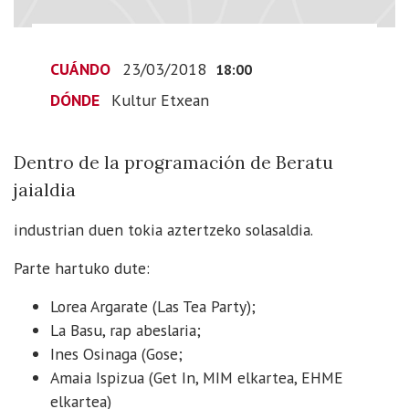
03-
23T19:00:00+01:00
Dentro
CUÁNDO
23/03/2018
18:00
de
DÓNDE
Kultur Etxean
la
programación
de
Dentro de la programación de Beratu
Beratu
jaialdia
jaialdia
industrian duen tokia aztertzeko solasaldia.
Parte hartuko dute:
Lorea Argarate (Las Tea Party);
La Basu, rap abeslaria;
Ines Osinaga (Gose;
Amaia Ispizua (Get In, MIM elkartea, EHME
elkartea)