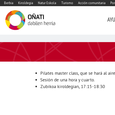
Berbia
Kiroldegia
Natur Eskola
Turismo
Acción comunitaria
Por
AY
https://www.xn-
-
oati-
gqa.eus/es/agenda/master-
class-
Pilates master class, que se hará al aire
pilates-
Sesión de una hora y cuarto.
y-
Zubikoa kiroldegian, 17:15-18:30
bosu
Pilates
Outdoor
2019-