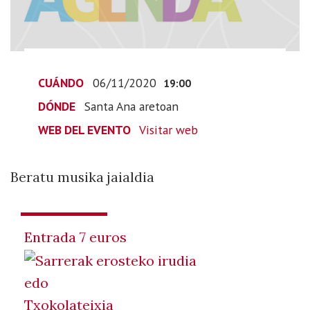
y
Sua
en
directo
2020-
CUÁNDO
06/11/2020
19:00
11-
DÓNDE
Santa Ana aretoan
06T20:00:00+01:00
WEB DEL EVENTO
Visitar web
2020-
11-
06T20:00:00+01:00
Beratu musika jaialdia
Beratu
musika
jaialdia
Entrada 7 euros
edo
Txokolateixia