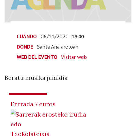
y
Sua
en
directo
2020-
CUÁNDO
06/11/2020
19:00
11-
DÓNDE
Santa Ana aretoan
06T20:00:00+01:00
WEB DEL EVENTO
Visitar web
2020-
11-
06T20:00:00+01:00
Beratu musika jaialdia
Beratu
musika
jaialdia
Entrada 7 euros
edo
Txokolateixia