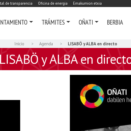
tal de transparencia
Oficina de energia
Emakumion etxia
UNTAMIENTO
TRÁMITES
OÑATI
BERBIA
Inicio
Agenda
LISABÖ y ALBA en directo
LISABÖ y ALBA en direct