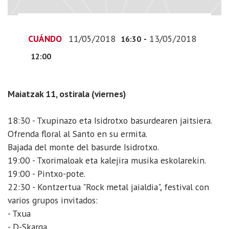
13T14:00:00+02:00
CUÁNDO
11/05/2018
-
13/05/2018
16:30
12:00
Maiatzak 11, ostirala (viernes)
18:30 - Txupinazo eta Isidrotxo basurdearen jaitsiera.
Ofrenda floral al Santo en su ermita.
Bajada del monte del basurde Isidrotxo.
19:00 - Txorimaloak eta kalejira musika eskolarekin.
19:00 - Pintxo-pote.
22:30 - Kontzertua "Rock metal jaialdia", festival con
varios grupos invitados:
- Txua
- D-Skarga