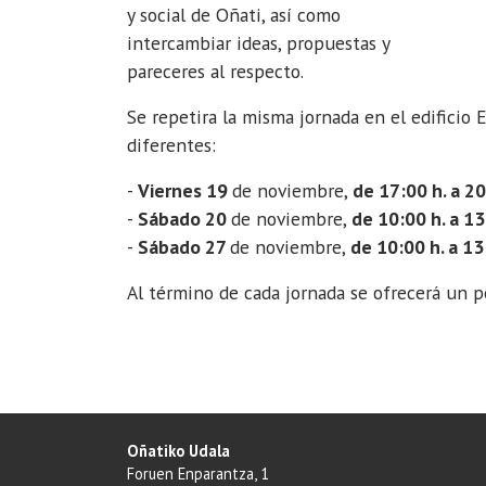
11-
y social de Oñati, así como
27T10:00:00+01:00
intercambiar ideas, propuestas y
pareceres al respecto.
Se repetira la misma jornada en el edificio E
diferentes:
-
Viernes 19
de noviembre,
de 17:00 h. a 20
-
Sábado 20
de noviembre,
de 10:00 h. a 13
-
Sábado 27
de noviembre,
de 10:00 h. a 13
Al término de cada jornada se ofrecerá un 
Oñatiko Udala
Foruen Enparantza, 1