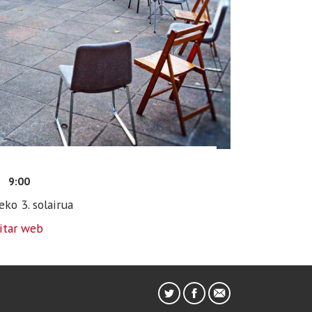
1
9:00
eko 3. solairua
sitar web