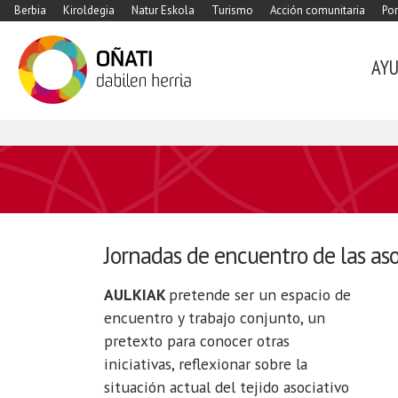
Berbia
Kiroldegia
Natur Eskola
Turismo
Acción comunitaria
Por
AY
https://www.xn-
-
oati-
gqa.eus/es/agenda/jornadas-
aulkiak
Jornadas de encuentro de las as
Jornadas
AULKIAK
AULKIAK
pretende ser un espacio de
2021-
encuentro y trabajo conjunto, un
11-
pretexto para conocer otras
27T10:00:00+01:00
iniciativas, reflexionar sobre la
2021-
situación actual del tejido asociativo