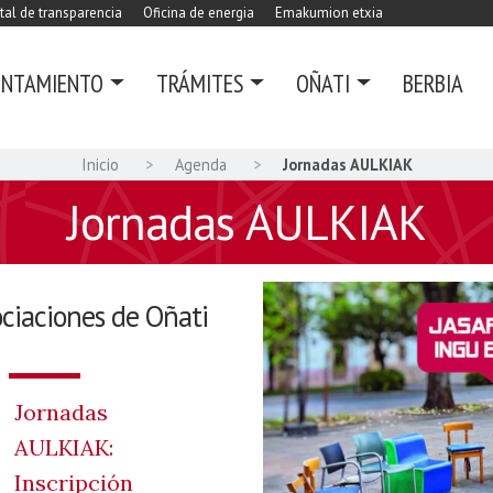
tal de transparencia
Oficina de energia
Emakumion etxia
UNTAMIENTO
TRÁMITES
OÑATI
BERBIA
Inicio
Agenda
Jornadas AULKIAK
Jornadas AULKIAK
ociaciones de Oñati
Jornadas
AULKIAK:
Inscripción