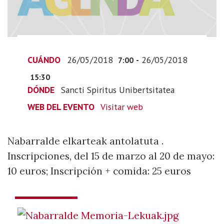
05-
26T09:00:00+02:00
2018-
05-
26T17:30:00+02:00
CUÁNDO
26/05/2018
-
26/05/2018
7:00
Nabarralde
15:30
elkarteak
DÓNDE
Sancti Spiritus Unibertsitatea
antolatuta
WEB DEL EVENTO
Visitar web
.
Inscripciones,
del
Nabarralde elkarteak antolatuta .
15
Inscripciones, del 15 de marzo al 20 de mayo:
de
10 euros; Inscripción + comida: 25 euros
marzo
al
20
de