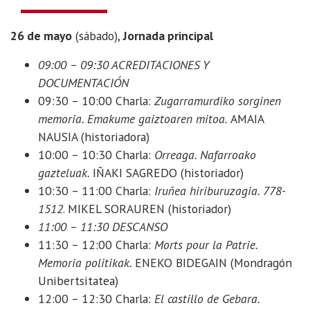
mayo:
10
26 de mayo
(sábado),
Jornada principal
euros;
Inscripción
09:00 – 09:30 ACREDITACIONES Y
+
DOCUMENTACIÓN
comida:
09:30 – 10:00 Charla:
Zugarramurdiko sorginen
25
memoria. Emakume gaiztoaren mitoa.
AMAIA
euros
NAUSIA (historiadora)
10:00 – 10:30 Charla:
Orreaga. Nafarroako
gazteluak.
IÑAKI SAGREDO (historiador)
10:30 – 11:00 Charla:
Iruñea hiriburuzagia. 778-
1512
. MIKEL SORAUREN (historiador)
11:00 – 11:30 DESCANSO
11:30 – 12:00 Charla:
Morts pour la Patrie.
Memoria politikak.
ENEKO BIDEGAIN (Mondragón
Unibertsitatea)
12:00 – 12:30 Charla:
El castillo de Gebara.