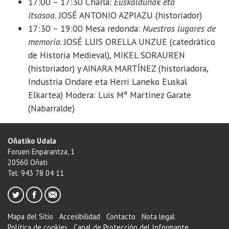
17:00 – 17:30 Charla:
Euskaldunak eta
itsasoa.
JOSÉ ANTONIO AZPIAZU (historiador)
17:30 – 19:00 Mesa redonda:
Nuestros lugares de
memoria
. JOSÉ LUIS ORELLA UNZUE (catedrático
de Historia Medieval), MIKEL SORAUREN
(historiador) y AINARA MARTÍNEZ (historiadora,
Industria Ondare eta Herri Laneko Euskal
Elkartea) Modera: Luis Mª Martínez Garate
(Nabarralde)
Oñatiko Udala
Foruen Enparantza, 1
20560 Oñati
Tel: 943 78 04 11
Mapa del Sitio
Accesibilidad
Contacto
Nota legal
Política de cookies
Canal de Protección del Informante