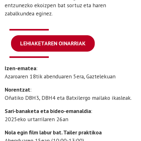
entzunezko ekoizpen bat sortuz eta haren
zabalkundea eginez.
LEHIAKETAREN OINARRIAK
Izen-ematea
:
Azaroaren 18tik abenduaren 5era, Gaztelekuan
Norentzat
:
Oñatiko DBH3, DBH4 eta Batxilergo mailako ikasleak.
Sari-banaketa eta bideo-emanaldia
:
2025eko urtarrilaren 26an
Nola egin film labur bat. Tailer praktikoa
Abenduaren 15ean (10:00-13:00)