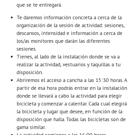
indoor
que se te entregará.
para
el
Te daremos información concreta a cerca de la
24
organización de la sesión de actividad: sesiones,
de
descansos, intensidad e información a cerca de
marzo.
los/as monitores que darán las diferentes
sesiones.
Tienes, al lado de la instalación donde se va a
realizar la actividad, vestuarios y taquillas a tu
disposición.
Abriremos el acceso a cancha a las 15:30 horas. A
partir de esa hora podrás entrar en la instalación
donde se llevará a cabo la actividad para elegir
bicicleta y comenzar a calentar. Cada cual elegirá
la bicicleta y lugar que desee, en función de la
disposición que halla. Todas las bicicletas son de
gama similar.
La actividad comienza a las 16:00 horas.