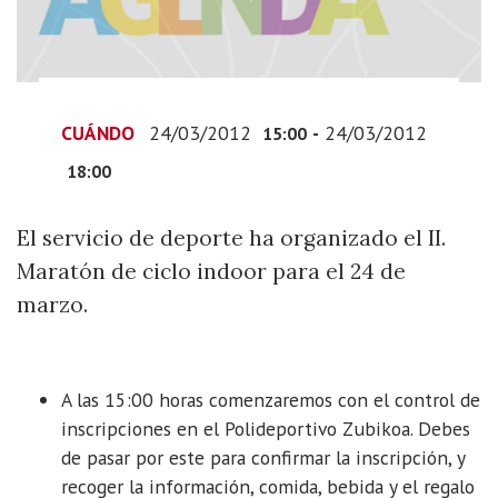
2012-
03-
24T16:00:00+01:00
2012-
03-
CUÁNDO
24/03/2012
-
24/03/2012
15:00
24T19:00:00+01:00
18:00
El
servicio
El servicio de deporte ha organizado el II.
de
deporte
Maratón de ciclo indoor para el 24 de
ha
marzo.
organizado
el
II.
A las 15:00 horas comenzaremos con el control de
Maratón
inscripciones en el Polideportivo Zubikoa. Debes
de
de pasar por este para confirmar la inscripción, y
ciclo
recoger la información, comida, bebida y el regalo