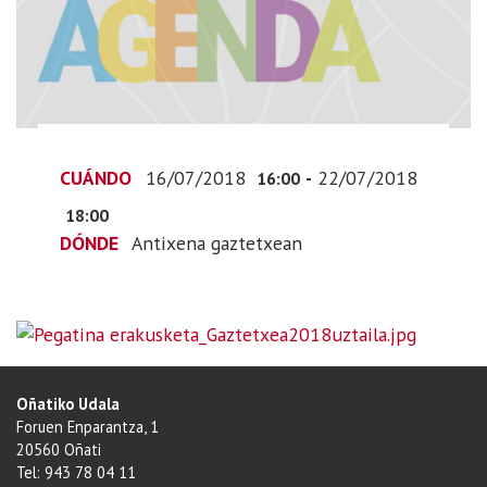
2018-
07-
16T18:00:00+02:00
2018-
07-
22T20:00:00+02:00
CUÁNDO
16/07/2018
-
22/07/2018
16:00
18:00
DÓNDE
Antixena gaztetxean
Oñatiko Udala
Foruen Enparantza, 1
20560 Oñati
Tel: 943 78 04 11