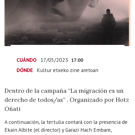
viento)"
2023-
05-
17T19:00:00+02:00
2023-
05-
17T19:00:00+02:00
Dentro
CUÁNDO
17/05/2023
17:00
de
DÓNDE
Kultur etxeko zine aretoan
la
campaña
“La
Dentro de la campaña “La migración es un
migración
derecho de todos/as” . Organizado por Hotz
es
Oñati
un
derecho
A continuación, la tertulia contará con la presencia de
de
Ekain Albite (el director) y Garazi Hach Embare,