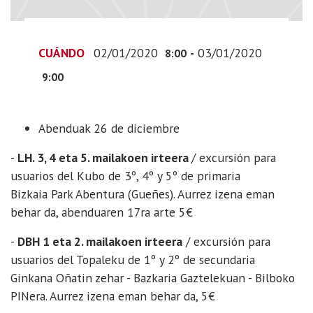
CUÁNDO
02/01/2020
-
03/01/2020
8:00
9:00
Abenduak 26 de diciembre
-
LH. 3, 4 eta 5. mailakoen irteera
/ excursión para
usuarios del Kubo de 3º, 4º y 5º de primaria
Bizkaia Park Abentura (Gueñes). Aurrez izena eman
behar da, abenduaren 17ra arte 5€
-
DBH 1 eta 2. mailakoen irteera
/ excursión para
usuarios del Topaleku de 1º y 2º de secundaria
Ginkana Oñatin zehar - Bazkaria Gaztelekuan - Bilboko
PINera. Aurrez izena eman behar da, 5€