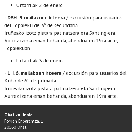
Urtarrilak 2 de enero
-
DBH 3. mailakoen irteera
/ excursión para usuarios
del Topaleku de 3º de secundaria
Iruñeako izotz pistara patinatzera eta Santing-era.
Aurrez izena eman behar da, abenduaren 19ra arte,
Topalekuan
Urtarrilak 3 de enero
-
LH. 6. mailakoen irteera
/ excursión para usuarios del
Kubo de 6º de primaria
Iruñeako izotz pistara patinatzera eta Santing-era.
Aurrez izena eman behar da, abenduaren 19ra arte.
Oñatiko Udala
Foruen Enparantza, 1
20560 Oñati