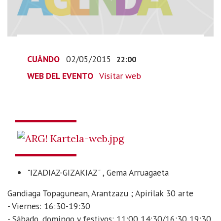
2015-
05-
03T00:00:00+02:00
2015-
05-
CUÁNDO
02/05/2015
22:00
03T00:00:00+02:00
WEB DEL EVENTO
Visitar web
"IZADIAZ-GIZAKIAZ" , Gema Arruagaeta
Gandiaga Topagunean, Arantzazu ; Apirilak 30 arte
- Viernes: 16:30-19:30
- Sábado, domingo y festivos: 11:00 14:30/16:30 19:30