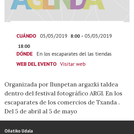
05-
05T20:00:00+02:00
Organizada
por
Ilunpetan
CUÁNDO
05/05/2019
-
05/05/2019
8:00
argazki
18:00
taldea
DÓNDE
En los escaparates del las tiendas
dentro
WEB DEL EVENTO
Visitar web
del
festival
fotográfico
Organizada por Ilunpetan argazki taldea
ARGI.
dentro del festival fotográfico ARGI. En los
En
escaparates de los comercios de Txanda .
los
Del 5 de abril al 5 de mayo
escaparates
de
los
Oñatiko Udala